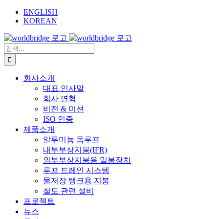
Skip
ENGLISH
to
KOREAN
content
검
색:
회사소개
대표 인사말
회사 연혁
비전 & 미션
ISO 인증
제품소개
알루미늄 돔루프
내부부상지붕(IFR)
외부부상지붕용 밀봉장치
루프 드레인 시스템
물저장 탱크용 지붕
철도 관련 설비
프로젝트
뉴스