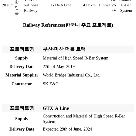
한
2020~
National
GTX-A Line
42.6km
Tunnel
25
R-Bar
민
Railway
kV
System
국
Railway References(한국내 주요 프로젝트)
프로젝트명
부산-마산 더블 트랙
Supply
Material of High Speed R-Bar System
Delivery Date
27th of May. 2019
Material Supplier
World Bridge Industrial Co., Ltd.
Contractor
SK E&C
프로젝트명
GTX-A Line
Construction and Material of High Speed R-Bar
Supply
System
Delivery Date
Expected 29th of June. 2024