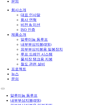
문의
회사소개
대표 인사말
회사 연혁
비전 & 미션
ISO 인증
제품소개
알루미늄 돔루프
내부부상지붕(IFR)
외부부상지붕용 밀봉장치
루프 드레인 시스템
물저장 탱크용 지붕
철도 관련 설비
프로젝트
뉴스
문의
Toggle
Navigation
알루미늄 돔루프
내부부상지붕(IFR)