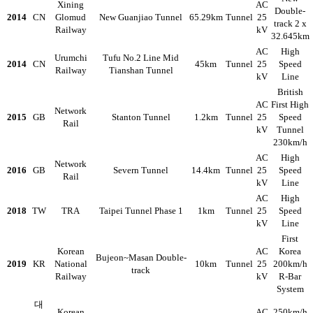
Xining
AC
Double-
2014
CN
Glomud
New Guanjiao Tunnel
65.29km
Tunnel
25
track 2 x
Railway
kV
32.645km
AC
High
Urumchi
Tufu No.2 Line Mid
2014
CN
45km
Tunnel
25
Speed
Railway
Tianshan Tunnel
kV
Line
British
AC
First High
Network
2015
GB
Stanton Tunnel
1.2km
Tunnel
25
Speed
Rail
kV
Tunnel
230km/h
AC
High
Network
2016
GB
Severn Tunnel
14.4km
Tunnel
25
Speed
Rail
kV
Line
AC
High
2018
TW
TRA
Taipei Tunnel Phase 1
1km
Tunnel
25
Speed
kV
Line
First
Korean
AC
Korea
Bujeon~Masan Double-
2019
KR
National
10km
Tunnel
25
200km/h
track
Railway
kV
R-Bar
System
대
Korean
AC
250km/h