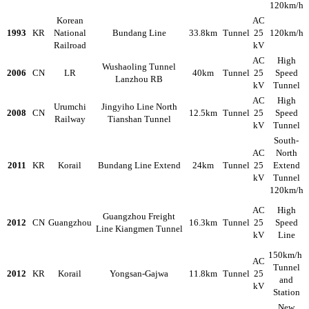
120km/h
Korean
AC
1993
KR
National
Bundang Line
33.8km
Tunnel
25
120km/h
Railroad
kV
AC
High
Wushaoling Tunnel
2006
CN
LR
40km
Tunnel
25
Speed
Lanzhou RB
kV
Tunnel
AC
High
Urumchi
Jingyiho Line North
2008
CN
12.5km
Tunnel
25
Speed
Railway
Tianshan Tunnel
kV
Tunnel
South-
AC
North
2011
KR
Korail
Bundang Line Extend
24km
Tunnel
25
Extend
kV
Tunnel
120km/h
AC
High
Guangzhou Freight
2012
CN
Guangzhou
16.3km
Tunnel
25
Speed
Line Kiangmen Tunnel
kV
Line
150km/h
AC
Tunnel
2012
KR
Korail
Yongsan-Gajwa
11.8km
Tunnel
25
and
kV
Station
New