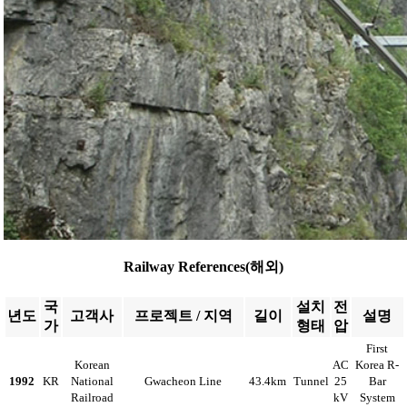
Railway References(해외)
국
설치
전
년도
고객사
프로젝트 / 지역
길이
설명
가
형태
압
First
Korean
AC
Korea R-
1992
KR
National
Gwacheon Line
43.4km
Tunnel
25
Bar
Railroad
kV
System